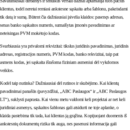
Savarankiškai dirbantys ir smulkūs verslai dažnai aptarnauja tuos pačius
klientus, todėl neretai remiasi ankstesne sąskaita arba šablonu, pakeisdami
tik datą ir sumą. Būtent čia dažniausiai įsivelia klaidos: pasenęs adresas,
senas banko sąskaitos numeris, sumaišytas įmonės pavadinimas ar
neteisingas PVM mokėtojo kodas.
Svarbiausia yra privalomi rekvizitai: tikslus juridinis pavadinimas, juridinis
adresas, registracijos numeris, PVM kodas, banko rekvizitai, taip pat
asmens kodas, jei sąskaita išrašoma fiziniam asmeniui dėl vykdomos
veiklos.
Kodėl taip nutinka? Dažniausiai dėl rutinos ir skubėjimo. Kai klientų
pavadinimai panašūs (pavyzdžiui, „ABC Paslaugos“ ir „ABC Paslaugos
LT“), suklysti paprasta. Kai vienu metu valdomi keli projektai ar net keli
juridiniai asmenys, sąskaitos šablonas gali atsidurti ne toje aplanke, o
klaida pastebima tik tada, kai klientas ją grąžina. Kopijuojant duomenis iš
ankstesnių dokumentų rizika tik auga, nes pasenusi informacija gali