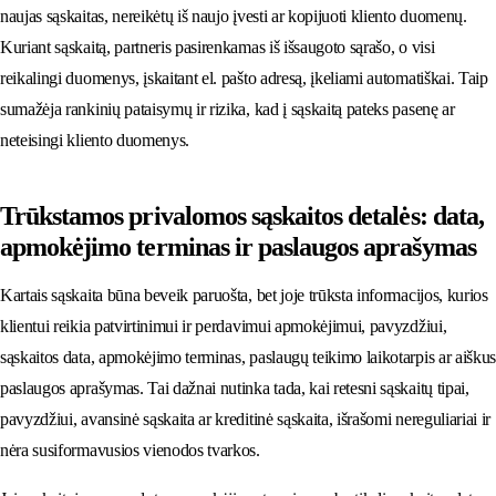
naujas sąskaitas, nereikėtų iš naujo įvesti ar kopijuoti kliento duomenų.
Kuriant sąskaitą, partneris pasirenkamas iš išsaugoto sąrašo, o visi
reikalingi duomenys, įskaitant el. pašto adresą, įkeliami automatiškai. Taip
sumažėja rankinių pataisymų ir rizika, kad į sąskaitą pateks pasenę ar
neteisingi kliento duomenys.
Trūkstamos privalomos sąskaitos detalės: data,
apmokėjimo terminas ir paslaugos aprašymas
Kartais sąskaita būna beveik paruošta, bet joje trūksta informacijos, kurios
klientui reikia patvirtinimui ir perdavimui apmokėjimui, pavyzdžiui,
sąskaitos data, apmokėjimo terminas, paslaugų teikimo laikotarpis ar aiškus
paslaugos aprašymas. Tai dažnai nutinka tada, kai retesni sąskaitų tipai,
pavyzdžiui, avansinė sąskaita ar kreditinė sąskaita, išrašomi nereguliariai ir
nėra susiformavusios vienodos tvarkos.