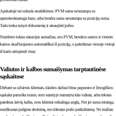
Apskaitoje tai sukuria neatitikimus: PVM suma nesutampa su
apmokestinamąja baze, arba bendra suma nesutampa su pozicijų suma.
Tada tenka taisyti dokumentą ir atnaujinti įrašus.
Numbero tokias situacijas sumažina, nes PVM, bendros sumos ir vieneto
kainos skaičiuojamos automatiškai iš pozicijų, o pakeitimas vienoje vietoje
iš karto atsispindi visur.
Valiutos ir kalbos sumaišymas tarptautinėse
sąskaitose
Dirbant su užsienio klientais, klaidos dažnai būna paprastos ir žmogiškos:
sąskaita paruošta eurais, nors sutartyje numatyta kita valiuta, arba tekstas
pateiktas latvių kalba, nors klientui reikalinga anglų. Net jei suma teisinga,
neaiškumai pailgina derinimą, nes klientas prašo patikslinimų. Ne mažiau