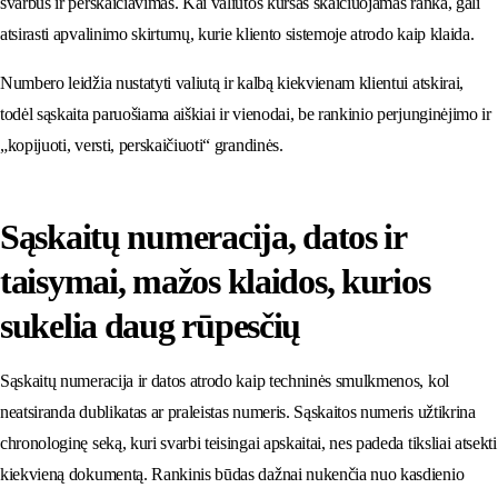
svarbus ir perskaičiavimas. Kai valiutos kursas skaičiuojamas ranka, gali
atsirasti apvalinimo skirtumų, kurie kliento sistemoje atrodo kaip klaida.
Numbero leidžia nustatyti valiutą ir kalbą kiekvienam klientui atskirai,
todėl sąskaita paruošiama aiškiai ir vienodai, be rankinio perjunginėjimo ir
„kopijuoti, versti, perskaičiuoti“ grandinės.
Sąskaitų numeracija, datos ir
taisymai, mažos klaidos, kurios
sukelia daug rūpesčių
Sąskaitų numeracija ir datos atrodo kaip techninės smulkmenos, kol
neatsiranda dublikatas ar praleistas numeris. Sąskaitos numeris užtikrina
chronologinę seką, kuri svarbi teisingai apskaitai, nes padeda tiksliai atsekti
kiekvieną dokumentą. Rankinis būdas dažnai nukenčia nuo kasdienio