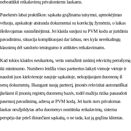
nebeatitikti reikalavimų privalomiems laukams.
Pasekmės labai praktiškos: sąskaita grąžinama taisymui, apmokėjimas
vėluoja, apskaitoje atsiranda dokumentai su korekcijų žymėmis, o laikas
išeikvojamas susirašinėjimui. Jei klaida susijusi su PVM kodu ar juridiniu
pavadinimu, situacija komplikuojasi dar labiau, nes kyla nereikalingų
klausimų dėl sandorio teisingumo ir atitikties reikalavimams.
Kad tokios klaidos nesikartotų, verta sumažinti rankinį rekvizitų perrašymą
iki minimumo. Numbero leidžia visus partnerius laikyti vienoje vietoje ir
naudoti juos kiekvienoje naujoje sąskaitoje, nekopijuojant duomenų iš
senų dokumentų. Išsaugant naują partnerį, įmonės rekvizitai automatiškai
įkeliami iš įmonių registrų duomenų bazės, todėl mažėja rizika panaudoti
pasenusį pavadinimą, adresą ar PVM kodą. Jei kuris nors privalomas
laukas neužpildytas arba duomenys neatitinka reikalavimų, sistema
perspėja dar prieš išsiunčiant sąskaitą, o ne tada, kai ją grąžina klientas.