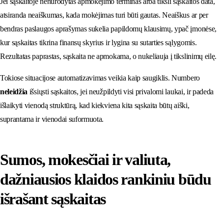
Jei sąskaitoje nenurodytas apmokėjimo terminas arba tiksli sąskaitos data,
atsiranda neaiškumas, kada mokėjimas turi būti gautas. Neaiškus ar per
bendras paslaugos aprašymas sukelia papildomų klausimų, ypač įmonėse,
kur sąskaitas tikrina finansų skyrius ir lygina su sutarties sąlygomis.
Rezultatas paprastas, sąskaita ne apmokama, o nukeliauja į tikslinimų eilę.
Tokiose situacijose automatizavimas veikia kaip saugiklis. Numbero
neleidžia
išsiųsti sąskaitos, jei neužpildyti visi privalomi laukai, ir padeda
išlaikyti vienodą struktūrą, kad kiekviena kita sąskaita būtų aiški,
suprantama ir vienodai suformuota.
Sumos, mokesčiai ir valiuta,
dažniausios klaidos rankiniu būdu
išrašant sąskaitas