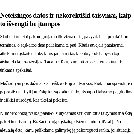
Neteisingos datos ir nekorektiški taisymai, kaip
to išvengti be įtampos
Skubant neretai pakoreguojama tik viena data, pavyzdžiui, apmokėjimo
terminas, o sąskaitos data paliekama ta pati. Kitais atvejais pataisymai
atliekami sąskaitos faile, kuris jau išsiųstas klientui, todėl apyvartoje
atsiranda kelios versijos. Tada neaišku, kuri informacija yra aktuali ir
tinkama apskaitai.
Mažiau įtampos dažniausiai reiškia daugiau tvarkos. Praktiniai sprendimai
paprasti: netaisyti jau išsiųstos sąskaitos failo, išsaugoti taisymo pagrindimą
ir aiškiai nurodyti, kas tiksliai pakeista.
Numbero tokią tvarką palaiko, siūlydamas struktūruotus taisymus ir aiškią
pakeitimų istoriją. Išrašant naują sąskaitą, sistema automatiškai įrašo
aktualią datą, kartu palikdama galimybę ją pakoreguoti ranka, jei situacija