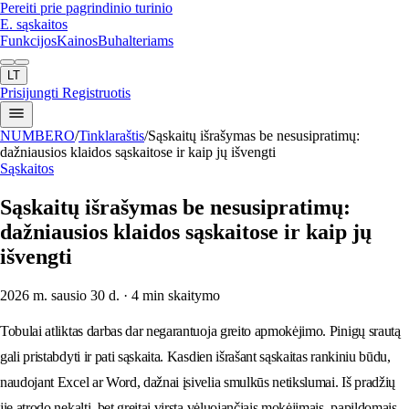
Pereiti prie pagrindinio turinio
E. sąskaitos
Funkcijos
Kainos
Buhalteriams
LT
Prisijungti
Registruotis
NUMBERO
/
Tinklaraštis
/
Sąskaitų išrašymas be nesusipratimų:
dažniausios klaidos sąskaitose ir kaip jų išvengti
Sąskaitos
Sąskaitų išrašymas be nesusipratimų:
dažniausios klaidos sąskaitose ir kaip jų
išvengti
2026 m. sausio 30 d.
· 4 min skaitymo
Tobulai atliktas darbas dar negarantuoja greito apmokėjimo. Pinigų srautą
gali pristabdyti ir pati sąskaita. Kasdien išrašant sąskaitas rankiniu būdu,
naudojant Excel ar Word, dažnai įsivelia smulkūs netikslumai. Iš pradžių
jie atrodo nekalti, bet greitai virsta vėluojančiais mokėjimais, papildomais