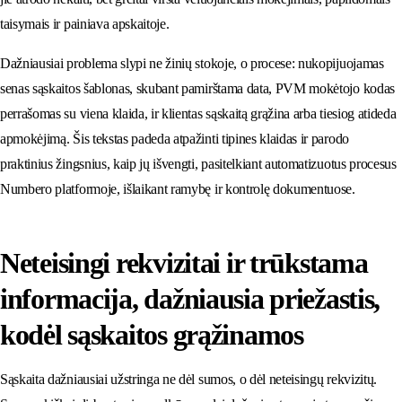
taisymais ir painiava apskaitoje.
Dažniausiai problema slypi ne žinių stokoje, o procese: nukopijuojamas
senas sąskaitos šablonas, skubant pamirštama data, PVM mokėtojo kodas
perrašomas su viena klaida, ir klientas sąskaitą grąžina arba tiesiog atideda
apmokėjimą. Šis tekstas padeda atpažinti tipines klaidas ir parodo
praktinius žingsnius, kaip jų išvengti, pasitelkiant automatizuotus procesus
Numbero platformoje, išlaikant ramybę ir kontrolę dokumentuose.
Neteisingi rekvizitai ir trūkstama
informacija, dažniausia priežastis,
kodėl sąskaitos grąžinamos
Sąskaita dažniausiai užstringa ne dėl sumos, o dėl neteisingų rekvizitų.