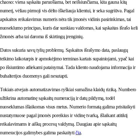
chaoso: viena sąskaita paruošiama, bet neišsiunčiama, kita gauna kitą
numerį, vėliau pirmoji vis dėlto iškeliauja klientui, ir seka sugriūva. Pagal
apskaitos reikalavimus numeris nėra tik įmonės vidinis pasirinkimas, tai
nuoseklumo principas, kuris dar sunkiau valdomas, kai sąskaitas išrašo keli
žmonės arba tai daroma iš skirtingų įrenginių.
Datos sukuria savų tylių problemų. Sąskaitos išrašymo data, paslaugų
teikimo laikotarpis ir apmokėjimo terminas kartais supainiojami, ypač kai
po išsiuntimo atliekami pataisymai. Tada kliento naudojama informacija ir
buhalterijos duomenys gali nesutapti.
Tokiais atvejais automatizavimas ryškiai sumažina klaidų riziką. Numbero
užtikrina automatinę sąskaitų numeraciją ir datų pildymą, todėl
nuoseklumas išlaikomas visus metus. Numerio formatą galima prisitaikyti
nustatymuose pagal įmonės poreikius ir vidinę tvarką, išlaikant atitiktį
reikalavimams ir aiškų procesų valdymą. Daugiau apie sąskaitų
numeracijos galimybes galima paskaityti
čia
.