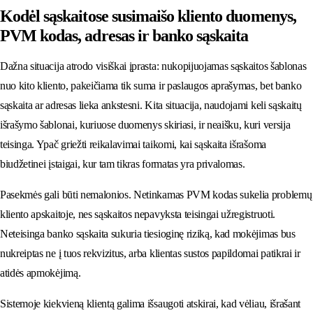
Kodėl sąskaitose susimaišo kliento duomenys,
PVM kodas, adresas ir banko sąskaita
Dažna situacija atrodo visiškai įprasta: nukopijuojamas sąskaitos šablonas
nuo kito kliento, pakeičiama tik suma ir paslaugos aprašymas, bet banko
sąskaita ar adresas lieka ankstesni. Kita situacija, naudojami keli sąskaitų
išrašymo šablonai, kuriuose duomenys skiriasi, ir neaišku, kuri versija
teisinga. Ypač griežti reikalavimai taikomi, kai sąskaita išrašoma
biudžetinei įstaigai, kur tam tikras formatas yra privalomas.
Pasekmės gali būti nemalonios. Netinkamas PVM kodas sukelia problemų
kliento apskaitoje, nes sąskaitos nepavyksta teisingai užregistruoti.
Neteisinga banko sąskaita sukuria tiesioginę riziką, kad mokėjimas bus
nukreiptas ne į tuos rekvizitus, arba klientas sustos papildomai patikrai ir
atidės apmokėjimą.
Sistemoje kiekvieną klientą galima išsaugoti atskirai, kad vėliau, išrašant