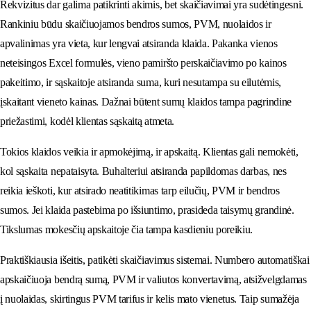
Rekvizitus dar galima patikrinti akimis, bet skaičiavimai yra sudėtingesni.
Rankiniu būdu skaičiuojamos bendros sumos, PVM, nuolaidos ir
apvalinimas yra vieta, kur lengvai atsiranda klaida. Pakanka vienos
neteisingos Excel formulės, vieno pamiršto perskaičiavimo po kainos
pakeitimo, ir sąskaitoje atsiranda suma, kuri nesutampa su eilutėmis,
įskaitant vieneto kainas. Dažnai būtent sumų klaidos tampa pagrindine
priežastimi, kodėl klientas sąskaitą atmeta.
Tokios klaidos veikia ir apmokėjimą, ir apskaitą. Klientas gali nemokėti,
kol sąskaita nepataisyta. Buhalteriui atsiranda papildomas darbas, nes
reikia ieškoti, kur atsirado neatitikimas tarp eilučių, PVM ir bendros
sumos. Jei klaida pastebima po išsiuntimo, prasideda taisymų grandinė.
Tikslumas mokesčių apskaitoje čia tampa kasdieniu poreikiu.
Praktiškiausia išeitis, patikėti skaičiavimus sistemai. Numbero automatiškai
apskaičiuoja bendrą sumą, PVM ir valiutos konvertavimą, atsižvelgdamas
į nuolaidas, skirtingus PVM tarifus ir kelis mato vienetus. Taip sumažėja