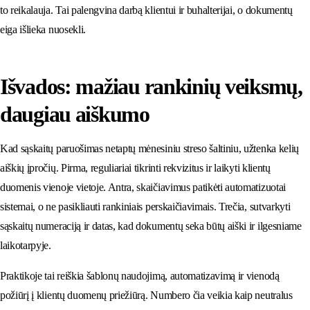
to reikalauja. Tai palengvina darbą klientui ir buhalterijai, o dokumentų
eiga išlieka nuosekli.
Išvados: mažiau rankinių veiksmų,
daugiau aiškumo
Kad sąskaitų paruošimas netaptų mėnesiniu streso šaltiniu, užtenka kelių
aiškių įpročių. Pirma, reguliariai tikrinti rekvizitus ir laikyti klientų
duomenis vienoje vietoje. Antra, skaičiavimus patikėti automatizuotai
sistemai, o ne pasikliauti rankiniais perskaičiavimais. Trečia, sutvarkyti
sąskaitų numeraciją ir datas, kad dokumentų seka būtų aiški ir ilgesniame
laikotarpyje.
Praktikoje tai reiškia šablonų naudojimą, automatizavimą ir vienodą
požiūrį į klientų duomenų priežiūrą. Numbero čia veikia kaip neutralus