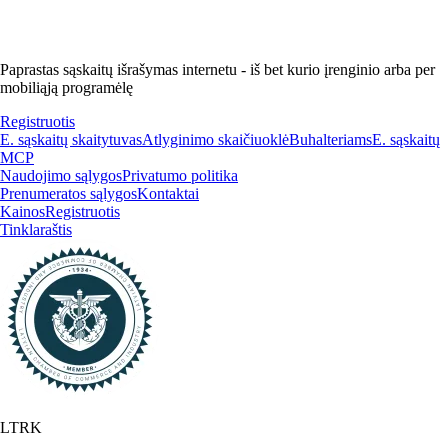
Paprastas sąskaitų išrašymas internetu - iš bet kurio įrenginio arba per
mobiliąją programėlę
Registruotis
E. sąskaitų skaitytuvas
Atlyginimo skaičiuoklė
Buhalteriams
E. sąskaitų
MCP
Naudojimo sąlygos
Privatumo politika
Prenumeratos sąlygos
Kontaktai
Kainos
Registruotis
Tinklaraštis
LTRK