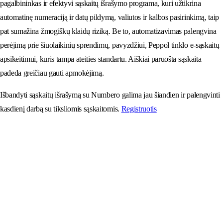
pagalbininkas ir efektyvi sąskaitų išrašymo programa, kuri užtikrina
automatinę numeraciją ir datų pildymą, valiutos ir kalbos pasirinkimą, taip
pat sumažina žmogiškų klaidų riziką. Be to, automatizavimas palengvina
perėjimą prie šiuolaikinių sprendimų, pavyzdžiui, Peppol tinklo e-sąskaitų
apsikeitimui, kuris tampa ateities standartu. Aiškiai paruošta sąskaita
padeda greičiau gauti apmokėjimą.
Išbandyti sąskaitų išrašymą su Numbero galima jau šiandien ir palengvinti
kasdienį darbą su tiksliomis sąskaitomis.
Registruotis