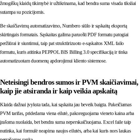
žmogiškų klaidų tikimybė ir užtikrinama, kad bendra suma visada tiksliai
sutampa su pozicijomis.
Be skaičiavimų automatizavimo, Numbero siūlo ir sąskaitų eksportą
skirtingais formatais. Sąskaitas galima paruošti PDF formatu patogiai
peržiūrai ir siuntimui, taip pat struktūrizuoto e-sąskaitos XML failo
formatu, kuris atitinka PEPPOL BIS Billing 3.0 specifikaciją ir tinka
automatizuotam duomenų apdorojimui kliento sistemose.
Neteisingi bendros sumos ir PVM skaičiavimai,
kaip jie atsiranda ir kaip veikia apskaitą
Klaida dažnai įvyksta tada, kai sąskaita jau beveik baigta. Pakeičiamas
PVM tarifas, pridedama viena eilutė, pakoreguojama vieneto kaina arba
įrašoma nuolaida, bet bendra suma neperskaičiuojama. Excel faile taip
nutinka, kai formulė neapima naujos eilutės, arba kai kuris nors laukas
perrašomas ranka.