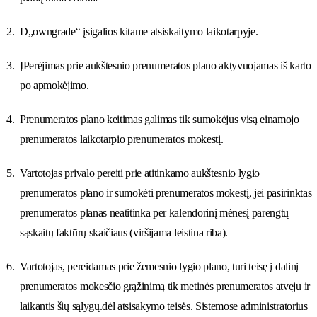
D„owngrade“ įsigalios kitame atsiskaitymo laikotarpyje.
ĮPerėjimas prie aukštesnio prenumeratos plano aktyvuojamas iš karto
po apmokėjimo.
Prenumeratos plano keitimas galimas tik sumokėjus visą einamojo
prenumeratos laikotarpio prenumeratos mokestį.
Vartotojas privalo pereiti prie atitinkamo aukštesnio lygio
prenumeratos plano ir sumokėti prenumeratos mokestį, jei pasirinktas
prenumeratos planas neatitinka per kalendorinį mėnesį parengtų
sąskaitų faktūrų skaičiaus (viršijama leistina riba).
Vartotojas, pereidamas prie žemesnio lygio plano, turi teisę į dalinį
prenumeratos mokesčio grąžinimą tik metinės prenumeratos atveju ir
laikantis šių sąlygų.dėl atsisakymo teisės. Sistemose administratorius