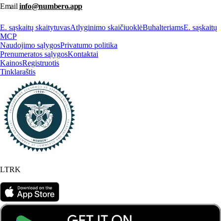
Email
info@numbero.app
E. sąskaitų skaitytuvas
Atlyginimo skaičiuoklė
Buhalteriams
E. sąskaitų
MCP
Naudojimo sąlygos
Privatumo politika
Prenumeratos sąlygos
Kontaktai
Kainos
Registruotis
Tinklaraštis
LTRK