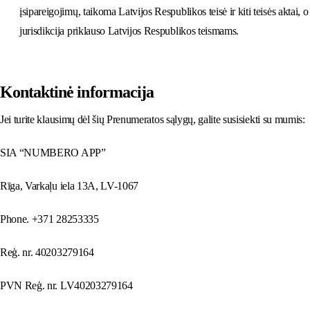
įsipareigojimų, taikoma Latvijos Respublikos teisė ir kiti teisės aktai, o
jurisdikcija priklauso Latvijos Respublikos teismams.
Kontaktinė informacija
Jei turite klausimų dėl šių Prenumeratos sąlygų, galite susisiekti su mumis:
SIA “NUMBERO APP”
Rīga, Varkaļu iela 13A, LV-1067
Phone. +371 28253335
Reģ. nr. 40203279164
PVN Reģ. nr. LV40203279164