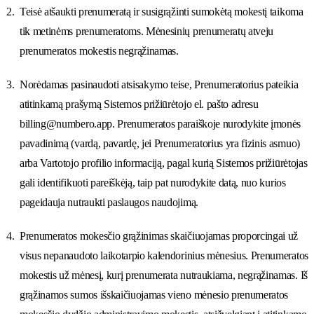
Teisė atšaukti prenumeratą ir susigrąžinti sumokėtą mokestį taikoma
tik metinėms prenumeratoms. Mėnesinių prenumeratų atveju
prenumeratos mokestis negrąžinamas.
Norėdamas pasinaudoti atsisakymo teise, Prenumeratorius pateikia
atitinkamą prašymą Sistemos prižiūrėtojo el. pašto adresu
billing@numbero.app. Prenumeratos paraiškoje nurodykite įmonės
pavadinimą (vardą, pavardę, jei Prenumeratorius yra fizinis asmuo)
arba Vartotojo profilio informaciją, pagal kurią Sistemos prižiūrėtojas
gali identifikuoti pareiškėją, taip pat nurodykite datą, nuo kurios
pageidauja nutraukti paslaugos naudojimą.
Prenumeratos mokesčio grąžinimas skaičiuojamas proporcingai už
visus nepanaudoto laikotarpio kalendorinius mėnesius. Prenumeratos
mokestis už mėnesį, kurį prenumerata nutraukiama, negrąžinamas. Iš
grąžinamos sumos išskaičiuojamas vieno mėnesio prenumeratos