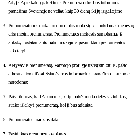
šalyje. Apie kainų pakeitimus Prenumeratorius bus informuotas
pranešimu Svetainėje ne vėliau kaip 30 dienų iki jų įsigaliojimo.
Prenumeratorius moka prenumeratos mokestį pasirinkdamas mėnesinį
arba metinį prenumeratą. Prenumeratos mokestis sumokamas iš
anksto, nustatant automatinį mokėjimą pasirinktam prenumeratos
laikotarpiui.
Aktyvavus prenumeratą, Vartotojo profilyje užregistruotu el. pašto
adresu automatiškai išsiunčiamas informacinis pranešimas, kuriame
nurodoma:
Patvirtinimas, kad Abonentas, kaip mokėjimo kortelės savininkas,
sutiko išlaikyti prenumeratą, kol ji bus atšaukta.
Prenumeratos pradžios data.
Pasirinktas prenumeratos planas.