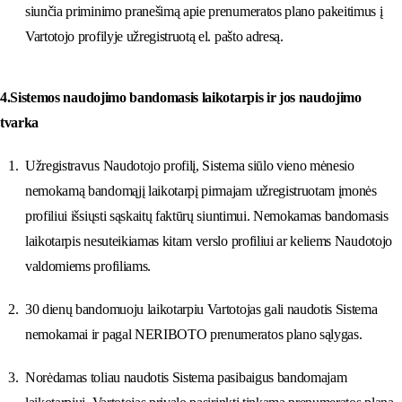
siunčia priminimo pranešimą apie prenumeratos plano pakeitimus į
Vartotojo profilyje užregistruotą el. pašto adresą.
4.Sistemos naudojimo bandomasis laikotarpis ir jos naudojimo
tvarka
Užregistravus Naudotojo profilį, Sistema siūlo vieno mėnesio
nemokamą bandomąjį laikotarpį pirmajam užregistruotam įmonės
profiliui išsiųsti sąskaitų faktūrų siuntimui. Nemokamas bandomasis
laikotarpis nesuteikiamas kitam verslo profiliui ar keliems Naudotojo
valdomiems profiliams.
30 dienų bandomuoju laikotarpiu Vartotojas gali naudotis Sistema
nemokamai ir pagal NERIBOTO prenumeratos plano sąlygas.
Norėdamas toliau naudotis Sistema pasibaigus bandomajam