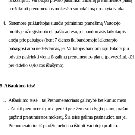
laikotarpiui, Vartotojas privalo pasirinkti tinkamą prenumeratos planą
ir užtikrinti prenumeratos mokesčio sumokėjimą nustatyta tvarka.
Sistemose prižiūrėtojas siunčia priminimo pranešimą Vartotojo
profilyje užregistruotu el. pašto adresu, jei bandomasis laikotarpis
artėja prie pabaigos (bent 7 dienos iki bandomojo laikotarpio
pabaigos) arba nedelsdamas, jei Vartotojas bandomuoju laikotarpiu
privalo pasirinkti vieną iš galimų prenumeratos planų (pavyzdžiui, dėl
per didelio sąskaitos išrašymo).
5. Atšaukimo teisė
Atšaukimo teisė – tai Prenumeratoriaus galimybė bet kuriuo metu
atšaukti prenumeratą arba pereiti prie žemesnio lygio plano, prašant
grąžinti prenumeratos mokestį. Šia teise galima pasinaudoti net jei
Prenumeratorius iš pradžių neketina ištrinti Vartotojo profilio.