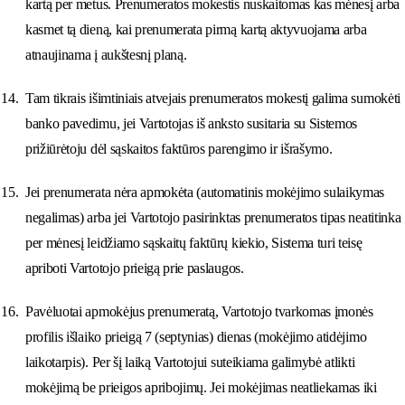
kartą per metus. Prenumeratos mokestis nuskaitomas kas mėnesį arba
kasmet tą dieną, kai prenumerata pirmą kartą aktyvuojama arba
atnaujinama į aukštesnį planą.
Tam tikrais išimtiniais atvejais prenumeratos mokestį galima sumokėti
banko pavedimu, jei Vartotojas iš anksto susitaria su Sistemos
prižiūrėtoju dėl sąskaitos faktūros parengimo ir išrašymo.
Jei prenumerata nėra apmokėta (automatinis mokėjimo sulaikymas
negalimas) arba jei Vartotojo pasirinktas prenumeratos tipas neatitinka
per mėnesį leidžiamo sąskaitų faktūrų kiekio, Sistema turi teisę
apriboti Vartotojo prieigą prie paslaugos.
Pavėluotai apmokėjus prenumeratą, Vartotojo tvarkomas įmonės
profilis išlaiko prieigą 7 (septynias) dienas (mokėjimo atidėjimo
laikotarpis). Per šį laiką Vartotojui suteikiama galimybė atlikti
mokėjimą be prieigos apribojimų. Jei mokėjimas neatliekamas iki