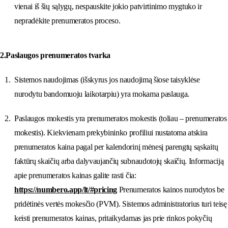
vienai iš šių sąlygų, nespauskite jokio patvirtinimo mygtuko ir
nepradėkite prenumeratos proceso.
2.Paslaugos prenumeratos tvarka
Sistemos naudojimas (išskyrus jos naudojimą šiose taisyklėse
nurodytu bandomuoju laikotarpiu) yra mokama paslauga.
Paslaugos mokestis yra prenumeratos mokestis (toliau – prenumeratos
mokestis). Kiekvienam prekybininko profiliui nustatoma atskira
prenumeratos kaina pagal per kalendorinį mėnesį parengtų sąskaitų
faktūrų skaičių arba dalyvaujančių subnaudotojų skaičių. Informaciją
apie prenumeratos kainas galite rasti čia:
https://numbero.app/lt/#pricing
Prenumeratos kainos nurodytos be
pridėtinės vertės mokesčio (PVM). Sistemos administratorius turi teisę
keisti prenumeratos kainas, pritaikydamas jas prie rinkos pokyčių