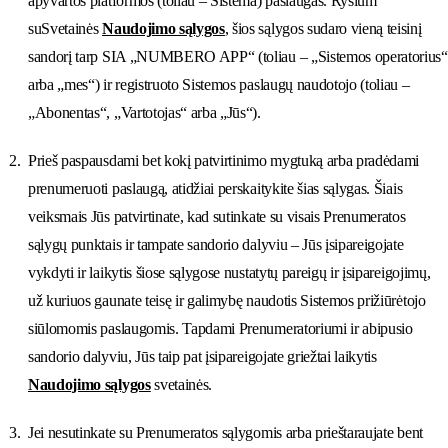
apyvartos platformos (toliau – Sistema) paslaugas. Ryšium
suSvetainės
Naudojimo sąlygos
, šios sąlygos sudaro vieną teisinį
sandorį tarp SIA „NUMBERO APP“ (toliau – „Sistemos operatorius“
arba „mes“) ir registruoto Sistemos paslaugų naudotojo (toliau –
„Abonentas“, „Vartotojas“ arba „Jūs“).
Prieš paspausdami bet kokį patvirtinimo mygtuką arba pradėdami
prenumeruoti paslaugą, atidžiai perskaitykite šias sąlygas. Šiais
veiksmais Jūs patvirtinate, kad sutinkate su visais Prenumeratos
sąlygų punktais ir tampate sandorio dalyviu – Jūs įsipareigojate
vykdyti ir laikytis šiose sąlygose nustatytų pareigų ir įsipareigojimų,
už kuriuos gaunate teisę ir galimybę naudotis Sistemos prižiūrėtojo
siūlomomis paslaugomis. Tapdami Prenumeratoriumi ir abipusio
sandorio dalyviu, Jūs taip pat įsipareigojate griežtai laikytis
Naudojimo sąlygos
svetainės.
Jei nesutinkate su Prenumeratos sąlygomis arba prieštaraujate bent