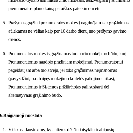
mokesčio dydžio administravimo mokestis, atsižvelgiant į atitinkamo
prenumeratos plano kainą paraiškos pateikimo metu.
Prašymas grąžinti prenumeratos mokestį nagrinėjamas ir grąžinimas
atliekamas ne vėliau kaip per 10 darbo dienų nuo prašymo gavimo
dienos.
Prenumeratos mokestis grąžinamas tuo pačiu mokėjimo būdu, kurį
Prenumeratorius naudojo pradiniam mokėjimui. Prenumeratoriui
pageidaujant arba tuo atveju, jei toks grąžinimas neįmanomas
(pavyzdžiui, pasibaigęs mokėjimo kortelės galiojimo laikas),
Prenumeratorius ir Sistemos prižiūrėtojas gali susitarti dėl
alternatyvaus grąžinimo būdo.
6.Baigiamoji nuostata
Visiems klausimams, kylantiems dėl šių taisyklių ir abipusių