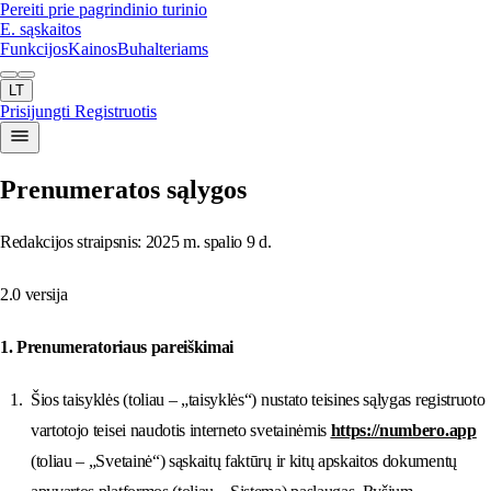
Pereiti prie pagrindinio turinio
E. sąskaitos
Funkcijos
Kainos
Buhalteriams
LT
Prisijungti
Registruotis
Prenumeratos sąlygos
Redakcijos straipsnis: 2025 m. spalio 9 d.
2.0 versija
1. Prenumeratoriaus pareiškimai
Šios taisyklės (toliau – „taisyklės“) nustato teisines sąlygas registruoto
vartotojo teisei naudotis interneto svetainėmis
https://numbero.app
(toliau – „Svetainė“) sąskaitų faktūrų ir kitų apskaitos dokumentų