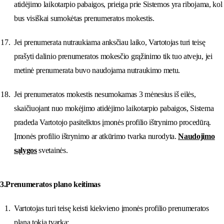
atidėjimo laikotarpio pabaigos, prieiga prie Sistemos yra ribojama, kol
bus visiškai sumokėtas prenumeratos mokestis.
Jei prenumerata nutraukiama anksčiau laiko, Vartotojas turi teisę
prašyti dalinio prenumeratos mokesčio grąžinimo tik tuo atveju, jei
metinė prenumerata buvo naudojama nutraukimo metu.
Jei prenumeratos mokestis nesumokamas 3 mėnesius iš eilės,
skaičiuojant nuo mokėjimo atidėjimo laikotarpio pabaigos, Sistema
pradeda Vartotojo pasitelktos įmonės profilio ištrynimo procedūrą.
Įmonės profilio ištrynimo ar atkūrimo tvarka nurodyta.
Naudojimo
sąlygos
svetainės.
3.Prenumeratos plano keitimas
Vartotojas turi teisę keisti kiekvieno įmonės profilio prenumeratos
planą tokia tvarka: