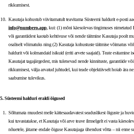
rikkumisest.
Kasutaja kohustub viivitamatult teavitama Süsteemi haldurit e-posti aad
info@numbero.app
, kui: (1) mõni käesolevas tingimuses nimetatud K
või garantiidest kaotab kehtivuse või nende täitmine Kasutaja poolt mu
osaliselt võimatuks ning (2) Kasutaja kohustuste täitmise võimatus võ
haldurit või kolmandaid isikuid (eriti arvete saajaid). Teate esitamine i
Kasutajat tagajärgedest, mis tulenevad nende kinnituste, garantiide võ
rikkumisest, välja arvatud juhtudel, kui teade objektiivselt hoiab ära n
saabumise tulevikus.
5. Süsteemi halduri eraldi õigused
Sõltumata muudest meile kättesaadavatest seaduslikest õiguste ja huvid
kui tuvastatakse, et Kasutaja või arve teave ilmselgelt ei vasta käesole
nõuetele, jätame endale õiguse Kasutajaga ühendust võtta – nii enne s