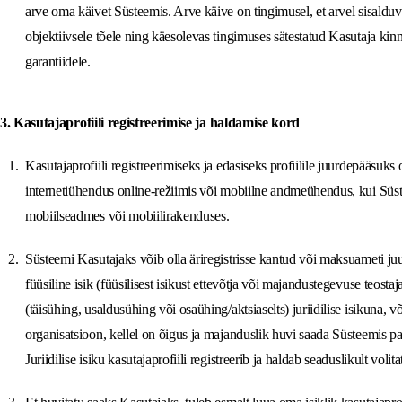
arve oma käivet Süsteemis. Arve käive on tingimusel, et arvel sisalduv
objektiivsele tõele ning käesolevas tingimuses sätestatud Kasutaja kinni
garantiidele.
3. Kasutajaprofiili registreerimise ja haldamise kord
Kasutajaprofiili registreerimiseks ja edasiseks profiilile juurdepääsuks 
internetiühendus online-režiimis või mobiilne andmeühendus, kui Süs
mobiilseadmes või mobiilirakenduses.
Süsteemi Kasutajaks võib olla äriregistrisse kantud või maksuameti juu
füüsiline isik (füüsilisest isikust ettevõtja või majandustegevuse teostaj
(täisühing, usaldusühing või osaühing/aktsiaselts) juriidilise isikuna, 
organisatsioon, kellel on õigus ja majanduslik huvi saada Süsteemis p
Juriidilise isiku kasutajaprofiili registreerib ja haldab seaduslikult volita