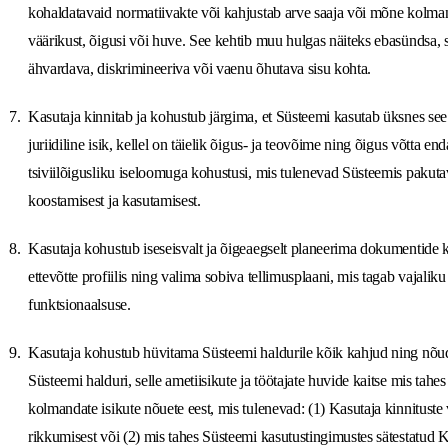
kohaldatavaid normatiivakte või kahjustab arve saaja või mõne kolman
väärikust, õigusi või huve. See kehtib muu hulgas näiteks ebasündsa, 
ähvardava, diskrimineeriva või vaenu õhutava sisu kohta.
Kasutaja kinnitab ja kohustub järgima, et Süsteemi kasutab üksnes see 
juriidiline isik, kellel on täielik õigus- ja teovõime ning õigus võtta enda
tsiviilõigusliku iseloomuga kohustusi, mis tulenevad Süsteemis pakut
koostamisest ja kasutamisest.
Kasutaja kohustub iseseisvalt ja õigeaegselt planeerima dokumentide
ettevõtte profiilis ning valima sobiva tellimusplaani, mis tagab vajalik
funktsionaalsuse.
Kasutaja kohustub hüvitama Süsteemi haldurile kõik kahjud ning nõu
Süsteemi halduri, selle ametiisikute ja töötajate huvide kaitse mis tahe
kolmandate isikute nõuete eest, mis tulenevad: (1) Kasutaja kinnituste 
rikkumisest või (2) mis tahes Süsteemi kasutustingimustes sätestatud 