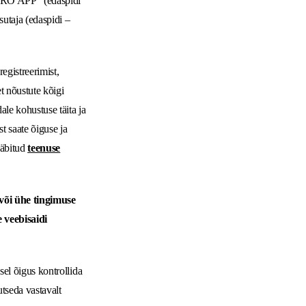
ERO APP" (edaspidi
sutaja (edaspidi –
egistreerimist,
t nõustute kõigi
ale kohustuse täita ja
t saate õiguse ja
läbitud
teenuse
svõi ühe tingimuse
 veebisaidi
sel õigus kontrollida
tseda vastavalt