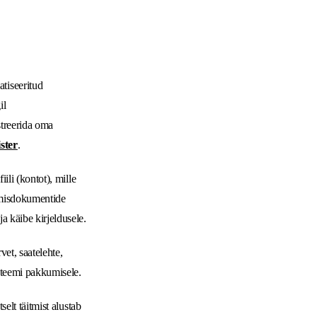
iseeritud
il
streerida oma
ster
.
ili (kontot), mille
amisdokumentide
 käibe kirjeldusele.
et, saatelehte,
steemi pakkumisele.
elt täitmist alustab