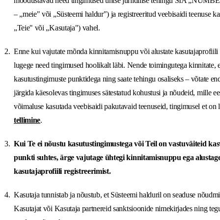
moodustavad need tingimused ühtse juriidilise tehingu SIA „NUMB
– „meie" või „Süsteemi haldur") ja registreeritud veebisaidi teenuse ka
„Teie" või „Kasutaja") vahel.
Enne kui vajutate mõnda kinnitamisnuppu või alustate kasutajaprofiili r
lugege need tingimused hoolikalt läbi. Nende toimingutega kinnitate, e
kasutustingimuste punktidega ning saate tehingu osaliseks – võtate end
järgida käesolevas tingimuses sätestatud kohustusi ja nõudeid, mille ees
võimaluse kasutada veebisaidi pakutavaid teenuseid, tingimusel et on 
tellimine
.
Kui Te ei nõustu kasutustingimustega või Teil on vastuväiteid ka
punkti suhtes, ärge vajutage ühtegi kinnitamisnuppu ega alustage
kasutajaprofiili registreerimist.
Kasutaja tunnistab ja nõustub, et Süsteemi halduril on seaduse nõudmi
Kasutajat või Kasutaja partnereid sanktsioonide nimekirjades ning tegu