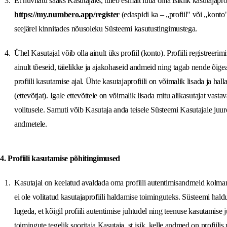
Et huvitatu saaks Kasutajaks, tuleb esmalt luua oma isiklik kasutajaprof
https://my.numbero.app/register
(edaspidi ka – „profiil" või „konto"
seejärel kinnitades nõusoleku Süsteemi kasutustingimustega.
Ühel Kasutajal võib olla ainult üks profiil (konto). Profiili registreerim
ainult tõeseid, täielikke ja ajakohaseid andmeid ning tagab nende õi
profiili kasutamise ajal. Ühte kasutajaprofiili on võimalik lisada ja halla
(ettevõtjat). Igale ettevõttele on võimalik lisada mitu alikasutajat vastav
volitusele. Samuti võib Kasutaja anda teisele Süsteemi Kasutajale juur
andmetele.
4. Profiili kasutamise põhitingimused
Kasutajal on keelatud avaldada oma profiili autentimisandmeid kolmand
ei ole volitatud kasutajaprofiili haldamise toiminguteks. Süsteemi haldu
lugeda, et kõigil profiili autentimise juhtudel ning teenuse kasutamise
toimingute tegelik sooritaja Kasutaja, st isik, kelle andmed on profiilis