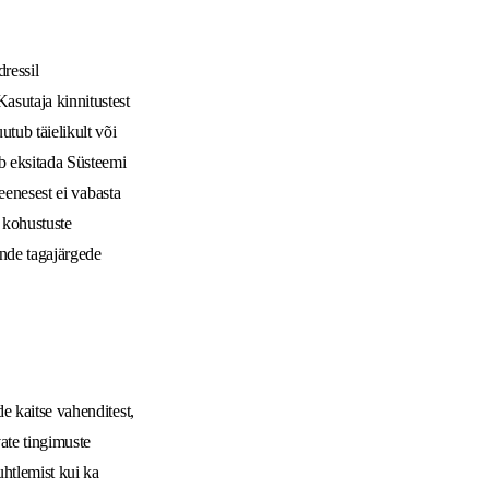
ressil
asutaja kinnitustest
utub täielikult või
ib eksitada Süsteemi
seenesest ei vabasta
i kohustuste
ende tagajärgede
e kaitse vahenditest,
vate tingimuste
uhtlemist kui ka