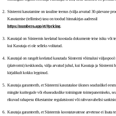
Süsteemi kasutamine on tasuline teenus (välja arvatud 30-päevane pro
Kasutamise (tellimise) tasu on toodud hinnakirjas aadressil
https://numbero.app/et/#pricing
.
Kasutajal on Süsteemis keelatud koostada dokumente teise isiku või tei
kui Kasutaja ei ole selleks volitatud.
Kasutajal on rangelt keelatud kasutada Süsteemi võimalusi väljaspool 
(platvormi) keskkonda, välja arvatud juhul, kui Kasutaja ja Süsteemi ha
kirjalikult kokku leppinud.
Kasutaja garanteerib, et Süsteemi kasutatakse üksnes seaduslikel eesm
mingite kuritegude või ebaseaduslike toimingute toimepanemiseks, seal
rikuvad rahapesu tõkestamise regulatsiooni või rahvusvahelisi sanktsi
Kasutaja garanteerib, et Süsteemis koostatavatesse arvetesse ei lisata t