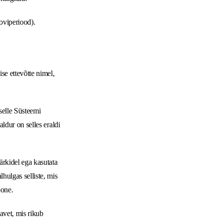
oviperiood).
se ettevõtte nimel,
selle Süsteemi
ldur on selles eraldi
ärkidel ega kasutata
hulgas selliste, mis
oone.
eavet, mis rikub