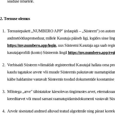
seaduse nõuetele.
2. Teenuse olemus
Teenustepakett „NUMBERO APP" (edaspidi – „Süsteem") on automat
andmetöötlusprotseduur, millele Kasutaja pääseb ligi, logides sisse ling
https://my.numbero.app/login
, uus Süsteemi Kasutaja aga saab regi
kasutajaprofiili (konto) Süsteemis lingil
https://my.numbero.app/regi
Veebisaidi Süsteem võimaldab registreeritud Kasutajal hallata oma profi
kaudu tagatakse arvete või muude Süsteemis pakutavate raamatupid
käibe haldamine vastavalt Süsteemis toodud dokumentide koostamise ja
Mõistega „arve" tähistatakse käesolevas tingimustes arvet, ettemaksuarv
kreeditarvet või muud sarnast raamatupidamisdokumenti vastavalt Sü
Arvele sisestatud andmed alluvad teatud algoritmile ning pärast korrekts