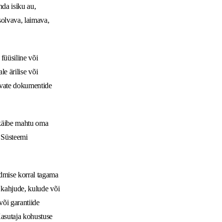
da isiku au,
solvava, laimava,
füüsiline või
le ärilise või
avate dokumentide
 käibe mahtu oma
u Süsteemi
dmise korral tagama
s kahjude, kulude või
või garantiide
Kasutaja kohustuse