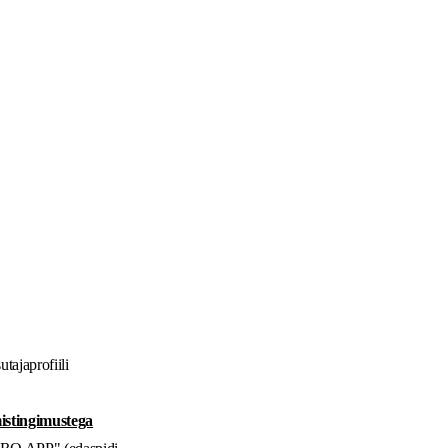
tajaprofiili
mistingimustega