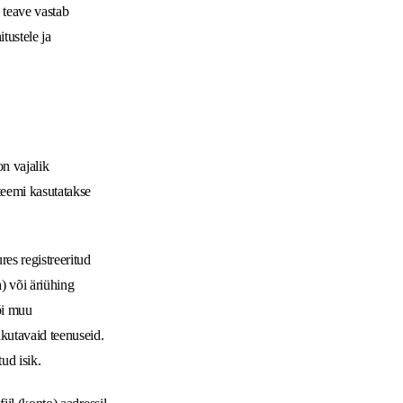
 teave vastab
tustele ja
on vajalik
teemi kasutatakse
res registreeritud
a) või äriühing
või muu
akutavaid teenuseid.
tud isik.