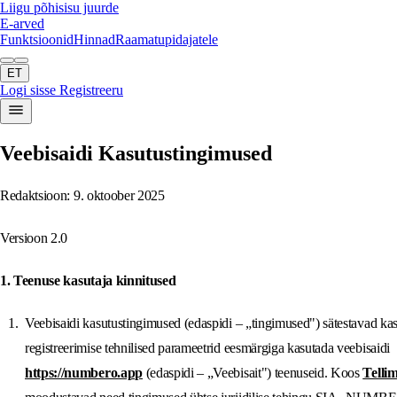
Liigu põhisisu juurde
E-arved
Funktsioonid
Hinnad
Raamatupidajatele
ET
Logi sisse
Registreeru
Veebisaidi Kasutustingimused
Redaktsioon: 9. oktoober 2025
Versioon 2.0
1. Teenuse kasutaja kinnitused
Veebisaidi kasutustingimused (edaspidi – „tingimused") sätestavad kasu
registreerimise tehnilised parameetrid eesmärgiga kasutada veebisaidi
https://numbero.app
(edaspidi – „Veebisait") teenuseid. Koos
Telli