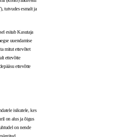
iil (konto) aadressil
), tutvudes esmalt ja
isel esitab Kasutaja
geaegse uuendamise
ta mitut ettevõtet
alt ettevõtte
depääsu ettevõtte
atele isikutele, kes
ril on alus ja õigus
 juhtudel on nende
 märgitud.