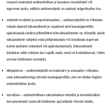
eespool nimetatud andmetöötluse ja kasutuse eesmärkidel või
tegevuste jaoks, milleks andmesubjekt on andnud selgesõnalise loa;
andmete kvaliteet ja proportsionaalsus – andmesubjektil on võimalus
esitada täpseid isikuandmeid ja vajadusel neid kasutajaprofiilis
ajakohastada (sellest põhimõttest kõrvalekaldumine on võimalik ainult
isikuandmete subjekti enda põhjendamatu või hoolimatu tegevuse
korral andmete esitamisel või ajakohastamisel). Isikuandmeid
küsitakse mitte rohkem kui vajalik maht, need on kohaldatavad, võttes
arvesse töötlemise eesmärki;
läbipaistvus – andmesubjektil on teadaolev ja arusaadav võimalus
oma isikuandmetega tutvuda kasutajaprofiilis, mis on oluline õiglase
andmetöötluse jaoks;
turvalisus – andmetöötluses rakendatakse tehnilisi ja korralduslikke
turvameetmeid vastavalt töötlemise ajal tekkida võivale riskile,