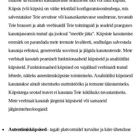
muusse sirvimiseks kasutatavasse seadmesse üks või mitu küpsist.
Küpsis (või küpsis) on väike tekstifail konfiguratsiooniteabega, mis
salvestatakse Teie arvutisse või kaasaskantavasse seadmesse, tuvastab
Teie brauseri ja aitab veebisaidil Teie toiminguid ja seadeid praeguses
kasutajaseansis teatud aja jooksul "meelde jätta". Küpsiste kasutamise
eesmärk on parandada meie teenuste kvaliteeti, sealhulgas salvestada
kasutaja eelistusi, genereerida soovitusi ja jälgida kasutustrende. Meie
veebisait kasutab peamiselt funktsionaalseid küpsiseid ja analüütilisi
küpsiseid. Funktsionaalsed küpsised on vajalikud veebisaidi teatud
lehtede, näiteks autentimisküpsiste toimimiseks. Analüütilisi küpsiseid
kasutatakse ainult sisemiseks uurimistööks ja teenuste täiustamiseks.
Küpsistega seotud teavet ei kasutata Teie isiklikuks tuvastamiseks.
Meie veebisait kasutab järgmisi küpsiseid või sarnaseid
jälgimistehnoloogiaid:
Autentimisküpsised
– tagab platvormidel turvalise ja kiire ühenduse