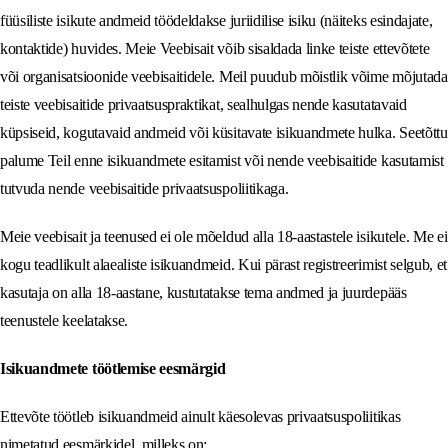
füüsiliste isikute andmeid töödeldakse juriidilise isiku (näiteks esindajate,
kontaktide) huvides. Meie Veebisait võib sisaldada linke teiste ettevõtete
või organisatsioonide veebisaitidele. Meil ​​puudub mõistlik võime mõjutada
teiste veebisaitide privaatsuspraktikat, sealhulgas nende kasutatavaid
küpsiseid, kogutavaid andmeid või küsitavate isikuandmete hulka. Seetõttu
palume Teil enne isikuandmete esitamist või nende veebisaitide kasutamist
tutvuda nende veebisaitide privaatsuspoliitikaga.
Meie veebisait ja teenused ei ole mõeldud alla 18-aastastele isikutele. Me ei
kogu teadlikult alaealiste isikuandmeid. Kui pärast registreerimist selgub, et
kasutaja on alla 18-aastane, kustutatakse tema andmed ja juurdepääs
teenustele keelatakse.
Isikuandmete töötlemise eesmärgid
Ettevõte töötleb isikuandmeid ainult käesolevas privaatsuspoliitikas
nimetatud eesmärkidel, milleks on: