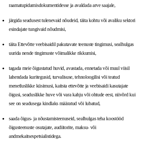
raamatupidamisdokumentidesse ja avaldada arve saajale,
järgida seadusest tulenevaid nõudeid, täita kohtu või avaliku sektori
esindajate tungivaid nõudmisi,
täita Ettevõtte veebisaidil pakutavate teenuste tingimusi, sealhulgas
uurida nende tingimuste võimalikke rikkumisi,
tagada meie õigustatud huvid, avastada, ennetada või muul viisil
lahendada kuritegusid, turvalisuse, tehnoloogilisi või teatud
menetluslikke küsimusi, kaitsta ettevõtte ja veebisaidi kasutajate
õigusi, seaduslikke huve või vara kahju või ohtude eest, niivõrd kui
see on seadusega kindlaks määratud või lubatud,
saada õigus- ja nõustamisteenuseid, sealhulgas teha koostööd
õigusteenuste osutajate, audiitorite, maksu- või
andmekaitsespetsialistidega.