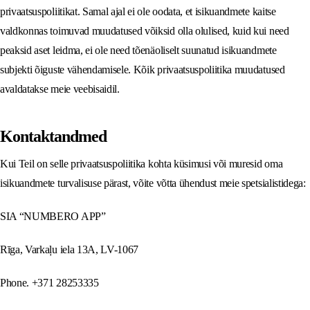
privaatsuspoliitikat. Samal ajal ei ole oodata, et isikuandmete kaitse
valdkonnas toimuvad muudatused võiksid olla olulised, kuid kui need
peaksid aset leidma, ei ole need tõenäoliselt suunatud isikuandmete
subjekti õiguste vähendamisele. Kõik privaatsuspoliitika muudatused
avaldatakse meie veebisaidil.
Kontaktandmed
Kui Teil on selle privaatsuspoliitika kohta küsimusi või muresid oma
isikuandmete turvalisuse pärast, võite võtta ühendust meie spetsialistidega:
SIA “NUMBERO APP”
Rīga, Varkaļu iela 13A, LV-1067
Phone. +371 28253335