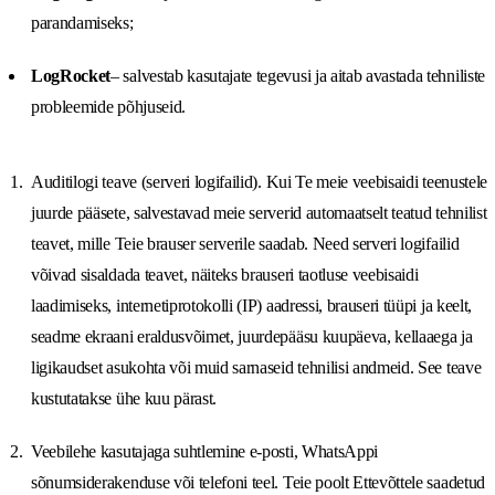
parandamiseks;
LogRocket
– salvestab kasutajate tegevusi ja aitab avastada tehniliste
probleemide põhjuseid.
Auditilogi teave (serveri logifailid). Kui Te meie veebisaidi teenustele
juurde pääsete, salvestavad meie serverid automaatselt teatud tehnilist
teavet, mille Teie brauser serverile saadab. Need serveri logifailid
võivad sisaldada teavet, näiteks brauseri taotluse veebisaidi
laadimiseks, internetiprotokolli (IP) aadressi, brauseri tüüpi ja keelt,
seadme ekraani eraldusvõimet, juurdepääsu kuupäeva, kellaaega ja
ligikaudset asukohta või muid sarnaseid tehnilisi andmeid. See teave
kustutatakse ühe kuu pärast.
Veebilehe kasutajaga suhtlemine e-posti, WhatsAppi
sõnumsiderakenduse või telefoni teel. Teie poolt Ettevõttele saadetud