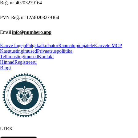
Reģ. nr. 40203279164
PVN Reģ. nr. LV40203279164
Email
info@numbero.app
E-arve lugeja
Palgakalkulaator
Raamatupidajatele
E-arvete MCP
Kasutustingimused
Privaatsuspoliitika
Tellimustingimused
Kontakt
Hinnad
Registreeru
Blogi
LTRK