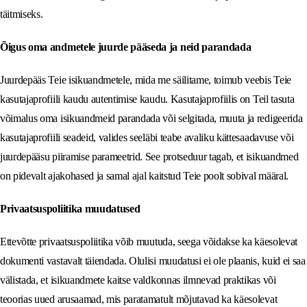
täitmiseks.
Õigus oma andmetele juurde pääseda ja neid parandada
Juurdepääs Teie isikuandmetele, mida me säilitame, toimub veebis Teie
kasutajaprofiili kaudu autentimise kaudu. Kasutajaprofiilis on Teil tasuta
võimalus oma isikuandmeid parandada või selgitada, muuta ja redigeerida
kasutajaprofiili seadeid, valides seeläbi teabe avaliku kättesaadavuse või
juurdepääsu piiramise parameetrid. See protseduur tagab, et isikuandmed
on pidevalt ajakohased ja samal ajal kaitstud Teie poolt sobival määral.
Privaatsuspoliitika muudatused
Ettevõtte privaatsuspoliitika võib muutuda, seega võidakse ka käesolevat
dokumenti vastavalt täiendada. Olulisi muudatusi ei ole plaanis, kuid ei saa
välistada, et isikuandmete kaitse valdkonnas ilmnevad praktikas või
teoorias uued arusaamad, mis paratamatult mõjutavad ka käesolevat