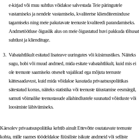
e-kirjad või muu suhtlus võidakse salvestada Teie päringutele
vastamiseks ja nendele vastamiseks, kvaliteetse klienditeeninduse
tagamiseks ning meie pakutavate teenuste kvaliteedi parandamiseks.
Andmetöötluse õiguslik alus on meie õigustatud huvi pakkuda tõhusat
suhtlust ja kliendituge.
Vabatahtlikult esitatud lisateave uuringutes või küsimustikes. Näiteks
sugu, hobi või muud andmed, mida esitate vabatahtlikult, kuid mis ei
ole teenuste saamiseks otseselt vajalikud ega mõjuta teenuste
kättesaadavust, kuid mida võidakse kasutada privaatsuspoliitikas
sätestatud korras, näiteks statistika või teenuste täiustamise eesmärgil,
samuti võimalike teenustasude allahindlustele suunatud võistluste või
loosimiste läbiviimiseks.
Käesolev privaatsuspoliitika kehtib ainult Ettevõtte osutatavate teenuste
kohta, mille raames töödeldakse füüsiliste isikute andmeid või selliste