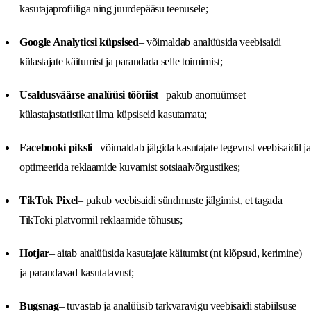
kasutajaprofiiliga ning juurdepääsu teenusele;
Google Analyticsi küpsised
– võimaldab analüüsida veebisaidi
külastajate käitumist ja parandada selle toimimist;
Usaldusväärse analüüsi tööriist
– pakub anonüümset
külastajastatistikat ilma küpsiseid kasutamata;
Facebooki piksli
– võimaldab jälgida kasutajate tegevust veebisaidil ja
optimeerida reklaamide kuvamist sotsiaalvõrgustikes;
TikTok Pixel
– pakub veebisaidi sündmuste jälgimist, et tagada
TikToki platvormil reklaamide tõhusus;
Hotjar
– aitab analüüsida kasutajate käitumist
(nt klõpsud, kerimine)
ja parandavad kasutatavust;
Bugsnag
– tuvastab ja analüüsib tarkvaravigu veebisaidi stabiilsuse