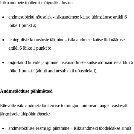
Isikuandmete töötlemise õiguslik alus on:
andmesubjekti nõusolek - isikuandmete kaitse üldmääruse artikli 6
lõike 1 punkt a;
lepinguliste kohustuste täitmine - isikuandmete kaitse üldmääruse
artikli 6 lõike 1 punkt b;
õigustatud huvide järgimine - isikuandmete kaitse üldmääruse artikli 6
lõike 1 punkt f (ainult andmesubjekti nõusolekul).
Andmetöötluse põhimõtted
Ettevõtte isikuandmete töötlemise toimingud toimuvad rangelt vastavalt
järgmistele üldpõhimõtetele:
andmetöötluse eesmärgi piiramine – isikuandmeid töödeldakse ainult