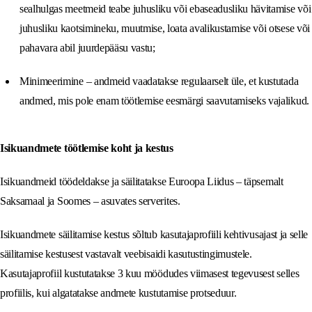
sealhulgas meetmeid teabe juhusliku või ebaseadusliku hävitamise või
juhusliku kaotsimineku, muutmise, loata avalikustamise või otsese või
pahavara abil juurdepääsu vastu;
Minimeerimine – andmeid vaadatakse regulaarselt üle, et kustutada
andmed, mis pole enam töötlemise eesmärgi saavutamiseks vajalikud.
Isikuandmete töötlemise koht ja kestus
Isikuandmeid töödeldakse ja säilitatakse Euroopa Liidus – täpsemalt
Saksamaal ja Soomes – asuvates serverites.
Isikuandmete säilitamise kestus sõltub kasutajaprofiili kehtivusajast ja selle
säilitamise kestusest vastavalt veebisaidi kasutustingimustele.
Kasutajaprofiil kustutatakse 3 kuu möödudes viimasest tegevusest selles
profiilis, kui algatatakse andmete kustutamise protseduur.