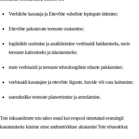
Veebilehe kasutaja ja Ettevõtte vaheliste lepingute täitmine;
Ettevõtte pakutavate teenuste osutamine;
logifailide uurimine ja analüüsimine veebisaidi haldamiseks, meie
teenuste kaitsmiseks ja täiustamiseks;
meie veebisaidi ja teenuste tehnoloogiliste nõuete pakkumine;
veebisaidi kasutajate ja ettevõtte õiguste, huvide või vara kaitsmine;
uuenduslike teenuste planeerimine ja arendamine.
Teie isikuandmete mis tahes muul kui eespool nimetatud eesmärgil
kasutamiseks küsime enne andmetöötluse alustamist Teie nõusolekut.