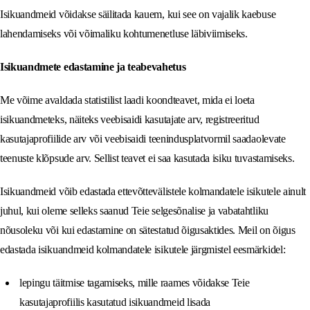
Isikuandmeid võidakse säilitada kauem, kui see on vajalik kaebuse
lahendamiseks või võimaliku kohtumenetluse läbiviimiseks.
Isikuandmete edastamine ja teabevahetus
Me võime avaldada statistilist laadi koondteavet, mida ei loeta
isikuandmeteks, näiteks veebisaidi kasutajate arv, registreeritud
kasutajaprofiilide arv või veebisaidi teenindusplatvormil saadaolevate
teenuste klõpsude arv. Sellist teavet ei saa kasutada isiku tuvastamiseks.
Isikuandmeid võib edastada ettevõttevälistele kolmandatele isikutele ainult
juhul, kui oleme selleks saanud Teie selgesõnalise ja vabatahtliku
nõusoleku või kui edastamine on sätestatud õigusaktides. Meil ​​on õigus
edastada isikuandmeid kolmandatele isikutele järgmistel eesmärkidel:
lepingu täitmise tagamiseks, mille raames võidakse Teie
kasutajaprofiilis kasutatud isikuandmeid lisada