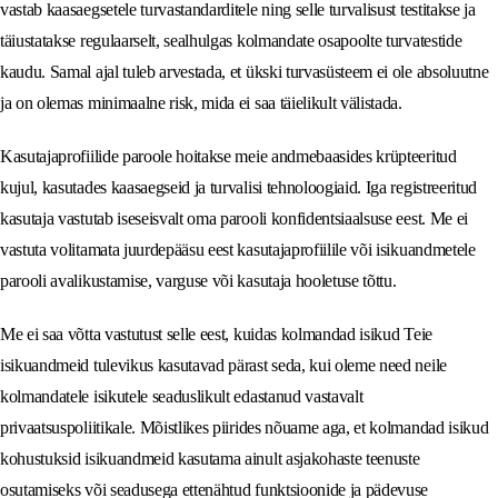
vastab kaasaegsetele turvastandarditele ning selle turvalisust testitakse ja
täiustatakse regulaarselt, sealhulgas kolmandate osapoolte turvatestide
kaudu. Samal ajal tuleb arvestada, et ükski turvasüsteem ei ole absoluutne
ja on olemas minimaalne risk, mida ei saa täielikult välistada.
Kasutajaprofiilide paroole hoitakse meie andmebaasides krüpteeritud
kujul, kasutades kaasaegseid ja turvalisi tehnoloogiaid. Iga registreeritud
kasutaja vastutab iseseisvalt oma parooli konfidentsiaalsuse eest. Me ei
vastuta volitamata juurdepääsu eest kasutajaprofiilile või isikuandmetele
parooli avalikustamise, varguse või kasutaja hooletuse tõttu.
Me ei saa võtta vastutust selle eest, kuidas kolmandad isikud Teie
isikuandmeid tulevikus kasutavad pärast seda, kui oleme need neile
kolmandatele isikutele seaduslikult edastanud vastavalt
privaatsuspoliitikale. Mõistlikes piirides nõuame aga, et kolmandad isikud
kohustuksid isikuandmeid kasutama ainult asjakohaste teenuste
osutamiseks või seadusega ettenähtud funktsioonide ja pädevuse