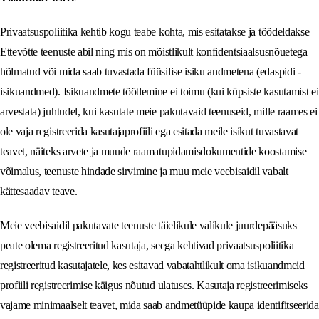
Privaatsuspoliitika kehtib kogu teabe kohta, mis esitatakse ja töödeldakse
Ettevõtte teenuste abil ning mis on mõistlikult konfidentsiaalsusnõuetega
hõlmatud või mida saab tuvastada füüsilise isiku andmetena (edaspidi -
isikuandmed). Isikuandmete töötlemine ei toimu (kui küpsiste kasutamist ei
arvestata) juhtudel, kui kasutate meie pakutavaid teenuseid, mille raames ei
ole vaja registreerida kasutajaprofiili ega esitada meile isikut tuvastavat
teavet, näiteks arvete ja muude raamatupidamisdokumentide koostamise
võimalus, teenuste hindade sirvimine ja muu meie veebisaidil vabalt
kättesaadav teave.
Meie veebisaidil pakutavate teenuste täielikule valikule juurdepääsuks
peate olema registreeritud kasutaja, seega kehtivad privaatsuspoliitika
registreeritud kasutajatele, kes esitavad vabatahtlikult oma isikuandmeid
profiili registreerimise käigus nõutud ulatuses. Kasutaja registreerimiseks
vajame minimaalselt teavet, mida saab andmetüüpide kaupa identifitseerida