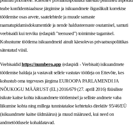
peamisi prioriteete. Käesolev privaatsuspoliitika sätestab peamised aspektid
teabe konfidentsiaalsuse järgimise ja isikuandmete õiguslikult korrektse
töötlemise osas arvete, saatelehtede ja muude sarnaste
raamatupidamisdokumentide ja nende haldusteenuste osutamisel, samuti
veebisaidi kui terviku (edaspidi "teenused") toimimise tagamisel.
Kohustume töötlema isikuandmeid ainult käesolevas privaatsuspoliitikas
sätestatud viisil.
Veebisaidid
https://numbero.app
(edaspidi - Veebisait) isikuandmete
töötlemise haldaja ja vastavalt sellele vastutav töötleja on Ettevõte, kes
kohustub oma tegevuses järgima EUROOPA PARLAMENDI JA
NÕUKOGU MÄÄRUST (EL) 2016/679 (27. aprill 2016) füüsiliste
isikute kaitse kohta isikuandmete töötlemisel ja selliste andmete vaba
liikumise kohta ning millega tunnistatakse kehtetuks direktiiv 95/46/EÜ
(isikuandmete kaitse üldmäärus) ja muud määrused, kui need on
andmetöötlusele kohaldatavad.