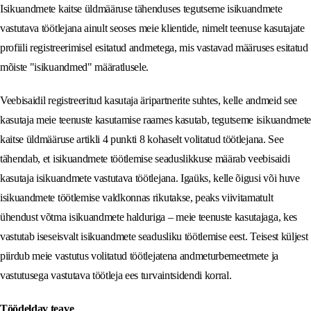
Isikuandmete kaitse üldmääruse tähenduses tegutseme isikuandmete
vastutava töötlejana ainult seoses meie klientide, nimelt teenuse kasutajate
profiili registreerimisel esitatud andmetega, mis vastavad määruses esitatud
mõiste "isikuandmed" määratlusele.
Veebisaidil registreeritud kasutaja äripartnerite suhtes, kelle andmeid see
kasutaja meie teenuste kasutamise raames kasutab, tegutseme isikuandmete
kaitse üldmääruse artikli 4 punkti 8 kohaselt volitatud töötlejana. See
tähendab, et isikuandmete töötlemise seaduslikkuse määrab veebisaidi
kasutaja isikuandmete vastutava töötlejana. Igaüks, kelle õigusi või huve
isikuandmete töötlemise valdkonnas rikutakse, peaks viivitamatult
ühendust võtma isikuandmete halduriga – meie teenuste kasutajaga, kes
vastutab iseseisvalt isikuandmete seadusliku töötlemise eest. Teisest küljest
piirdub meie vastutus volitatud töötlejatena andmeturbemeetmete ja
vastutusega vastutava töötleja ees turvaintsidendi korral.
Töödeldav teave