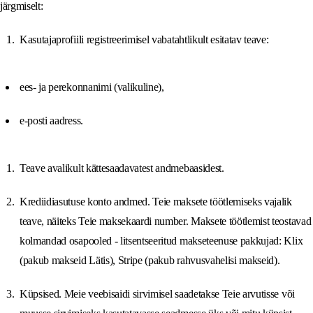
järgmiselt:
Kasutajaprofiili registreerimisel vabatahtlikult esitatav teave:
ees- ja perekonnanimi (valikuline),
e-posti aadress.
Teave avalikult kättesaadavatest andmebaasidest.
Krediidiasutuse konto andmed. Teie maksete töötlemiseks vajalik
teave, näiteks Teie maksekaardi number. Maksete töötlemist teostavad
kolmandad osapooled - litsentseeritud makseteenuse pakkujad: Klix
(pakub makseid Lätis), Stripe (pakub rahvusvahelisi makseid).
Küpsised. Meie veebisaidi sirvimisel saadetakse Teie arvutisse või