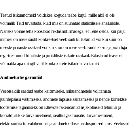
Teatud isikuandmeid võidakse koguda teabe kujul, mille abil ei ole
võimalik Teid tuvastada, kuid mis on suunatud statistilisele analüüsile.
Näiteks võime teha koostööd reklaamifirmadega, et Teile öelda, kui palju
inimesi on meie saidil konkreetset veebisaiti külastanud või kui suur on
meeste ja naiste osakaal või kui suur on meie veebisaidil kasutajaprofiiliga
registreerunud füüsiliste ja juriidiliste isikute osakaal. Edastatud teave ei
võimalda aga mingil viisil konkreetsete isikute tuvastamist.
Andmeturbe garantiid
Veebisaidilt saadud teabe kaitsmiseks, isikuandmetele volitamata
juurdepääsu vältimiseks, andmete täpsuse säilitamiseks ja nende korrektse
töötlemise tagamiseks on Ettevõte rakendanud asjakohaseid tehnilisi ja
korralduslikke turvameetmeid, sealhulgas füüsilisi turvameetmeid,
elektroonilisi turvalahendusi ja andmetöötluse haldusprotseduure. Veebisait