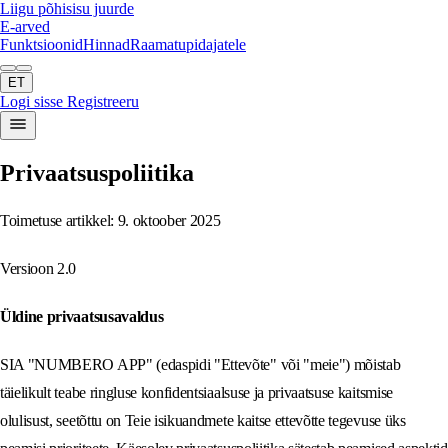
Liigu põhisisu juurde
E-arved
Funktsioonid
Hinnad
Raamatupidajatele
ET
Logi sisse
Registreeru
Privaatsuspoliitika
Toimetuse artikkel: 9. oktoober 2025
Versioon 2.0
Üldine privaatsusavaldus
SIA "NUMBERO APP" (edaspidi "Ettevõte" või "meie") mõistab
täielikult teabe ringluse konfidentsiaalsuse ja privaatsuse kaitsmise
olulisust, seetõttu on Teie isikuandmete kaitse ettevõtte tegevuse üks