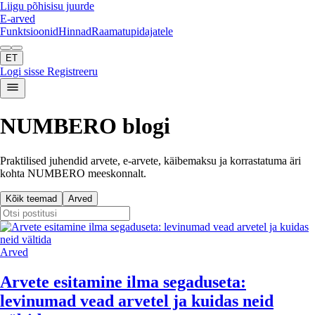
Liigu põhisisu juurde
E-arved
Funktsioonid
Hinnad
Raamatupidajatele
ET
Logi sisse
Registreeru
NUMBERO blogi
Praktilised juhendid arvete, e-arvete, käibemaksu ja korrastatuma äri
kohta NUMBERO meeskonnalt.
Kõik teemad
Arved
Arved
Arvete esitamine ilma segaduseta:
levinumad vead arvetel ja kuidas neid