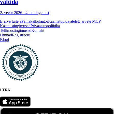
vältida
2. veebr 2026
· 4 min lugemist
E-arve lugeja
Palgakalkulaator
Raamatupidajatele
E-arvete MCP
Kasutustingimused
Privaatsuspoliitika
Tellimustingimused
Kontakt
Hinnad
Registreeru
Blogi
LTRK