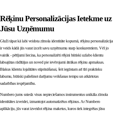
Rēķinu Personalizācijas Ietekme uz
Jūsu Uzņēmumu
Gluži tāpat kā labi veidota zīmola identitāte kopumā, rēķinu personalizācija
ir veids kādā jūs varat izcelt savu uzņēmumu starp konkurentiem. Vēl jo
vairāk - pētījumi liecina, ka personalizēti rēķini būtiski uzlabo klientu
labsajūtas rādītājus un noved pie ievērojami ātrākas rēķinu apmaksas.
Blakus klientu lojalitātes stiprināšanai, šeit iegūstam arī tīri praktisku
labumu, būtiski palielinot darījumu veikšanas tempu un atkārtotas
sadarbības iespējamību.
Numbero jums sniedz visus nepieciešamos instrumentus unikāla zīmola
identitātes izveidei, izmantojot automatizētus rēķinus. Ar Numbero
aplikāciju, jūs varat izveidot rēķina maketus, kuros tiek integrētas jūsu