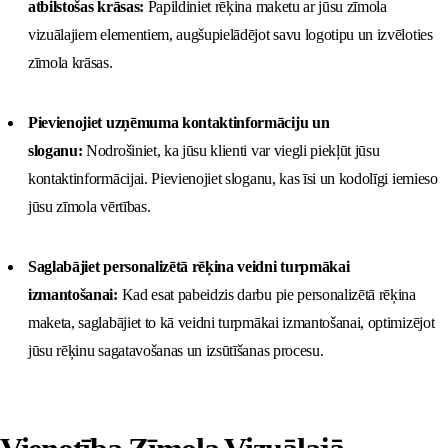
atbilstošas krāsas:
Papildiniet rēķina maketu ar jūsu zīmola
vizuālajiem elementiem, augšupielādējot savu logotipu un izvēloties
zīmola krāsas.
Pievienojiet uzņēmuma kontaktinformāciju un
sloganu:
Nodrošiniet, ka jūsu klienti var viegli piekļūt jūsu
kontaktinformācijai. Pievienojiet sloganu, kas īsi un kodolīgi iemieso
jūsu zīmola vērtības.
Saglabājiet personalizētā rēķina veidni turpmākai
izmantošanai:
Kad esat pabeidzis darbu pie personalizētā rēķina
maketa, saglabājiet to kā veidni turpmākai izmantošanai, optimizējot
jūsu rēķinu sagatavošanas un izsūtīšanas procesu.