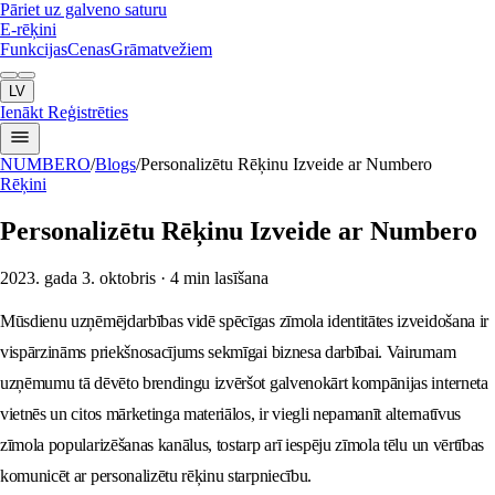
Pāriet uz galveno saturu
E-rēķini
Funkcijas
Cenas
Grāmatvežiem
LV
Ienākt
Reģistrēties
NUMBERO
/
Blogs
/
Personalizētu Rēķinu Izveide ar Numbero
Rēķini
Personalizētu Rēķinu Izveide ar Numbero
2023. gada 3. oktobris
· 4 min lasīšana
Mūsdienu uzņēmējdarbības vidē spēcīgas zīmola identitātes izveidošana ir
vispārzināms priekšnosacījums sekmīgai biznesa darbībai. Vairumam
uzņēmumu tā dēvēto brendingu izvēršot galvenokārt kompānijas interneta
vietnēs un citos mārketinga materiālos, ir viegli nepamanīt alternatīvus
zīmola popularizēšanas kanālus, tostarp arī iespēju zīmola tēlu un vērtības
komunicēt ar personalizētu rēķinu starpniecību.