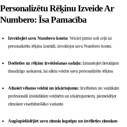
Personalizētu Rēķinu Izveide Ar
Numbero: Īsa Pamacība
Izveidojiet savu Numbero kontu:
Veiciet pirmo soli ceļā uz
personalizētu rēķinu izstrādi, izveidojot savu Numbero kontu.
Dodieties uz rēķinu izveidošanas sadaļu:
Izmantojiet lietotājam
draudzīgo saskarsni, lai sāktu veidot savu personalizēto rēķinu
Atlasiet vēlamo veidni un izkārtojumu:
Izvēlieties no vairākām
profesionāli izstrādātām veidnēm un izkārtojumiem, piemeklējot
zīmolam visatbilstošāko variantu
Augšupielādējiet savu zīmola logotipu un izvēlieties zīmolam