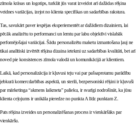
zīmola krāsas un logotips, turklāt jūs varat izveidot arī dažādas rēķina
veidnes variācijas, izejot no klienta specifikas un sadarbības rakstura.
Tas, savukārt paver iespējas eksperiementēt ar dažādiem dizainiem, lai
pēcāk analizētu to performanci un lemtu par labu objektīvi vislabāk
perfomējošajai variācijai. Šādu personalizētu maketu izmantošana ļauj ne
tikai analītiski izvērtēt rēķina dizaina ietekmi uz sadarbības kvalitāti, bet arī
noved pie konsistences zīmola valodā un komunikācijā ar klientiem.
Laikā, kad personalizācija ir kļuvusi teju vai par pašsaprotamu parādību
jebkurā komercdarbības aspektā, un sterili, bezpersoniski rēķini ir kļuvuši
par mārketinga “akmens laikmeta” palieku, ir svarīgi nodrošināt, ka jūsu
klienta ceļojums ir unikāla pieredze no punkta A līdz punktam Z.
Pats rēķina izveides un personalizēšanas process ir vienkāršāks par
vienkāršu.