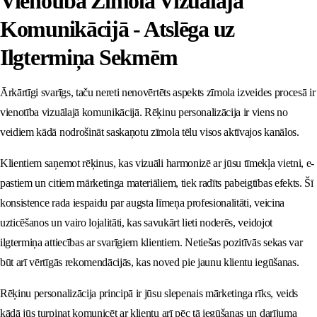
Vienotība Zīmola Vizuālajā
Komunikācijā - Atslēga uz
Ilgtermiņa Sekmēm
Ārkārtīgi svarīgs, taču nereti nenovērtēts aspekts zīmola izveides procesā ir
vienotība vizuālajā komunikācijā. Rēķinu personalizācija ir viens no
veidiem kādā nodrošināt saskaņotu zīmola tēlu visos aktīvajos kanālos.
Klientiem saņemot rēķinus, kas vizuāli harmonizē ar jūsu tīmekļa vietni, e-
pastiem un citiem mārketinga materiāliem, tiek radīts pabeigtības efekts. Šī
konsistence rada iespaidu par augsta līmeņa profesionalitāti, veicina
uzticēšanos un vairo lojalitāti, kas savukārt lieti noderēs, veidojot
ilgtermiņa attiecības ar svarīgiem klientiem. Netiešas pozitīvās sekas var
būt arī vērtīgās rekomendācijās, kas noved pie jaunu klientu iegūšanas.
Rēķinu personalizācija principā ir jūsu slepenais mārketinga rīks, veids
kādā jūs turpinat komunicēt ar klientu arī pēc tā iegūšanas un darījuma