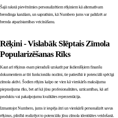
Šajā rakstā pievērsīmies personalizētiem rēķiniem kā alternatīvam
brendinga kanālam, un sapratīsim, kā Numbero jums var palīdzēt ar
brenda atpazīstamības veicināšanu.
Rēķini - Vislabāk Slēptais Zīmola
Popularizēšanas Rīks
Kaut arī rēķinus esam pieraduši uzskatīt par ikdienišķiem finanšu
dokumentiem ar tīri funkcionālu nozīmi, tie patiesībā ir potenciāli spēcīgi
zīmola aktīvi. Šodien rēķins kalpo ne vien kā vienkāršs maksājuma
pieprasījuma rīks, bet arī kā jūsu profesionalitātes, uzticamības, kā arī
produktu vai pakalpojumu kvalitātes reprezentācija.
Izmantojot Numbero, jums ir iespēja ātri un vienkārši personalizēt savus
rēķinus, pilnībā realizējot to potenciālu jūsu zīmola identitātes veidošanā.