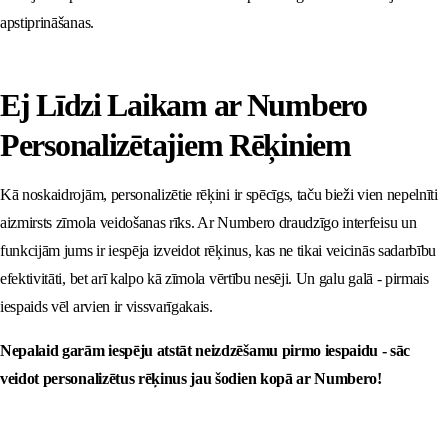
apstiprināšanas.
Ej Līdzi Laikam ar Numbero
Personalizētajiem Rēķiniem
Kā noskaidrojām, personalizētie rēķini ir spēcīgs, taču bieži vien nepelnīti
aizmirsts zīmola veidošanas rīks. Ar Numbero draudzīgo interfeisu un
funkcijām jums ir iespēja izveidot rēķinus, kas ne tikai veicinās sadarbību
efektivitāti, bet arī kalpo kā zīmola vērtību nesēji. Un galu galā - pirmais
iespaids vēl arvien ir vissvarīgakais.
Nepalaid garām iespēju atstāt neizdzēšamu pirmo iespaidu - sāc
veidot personalizētus rēķinus jau šodien kopā ar Numbero!