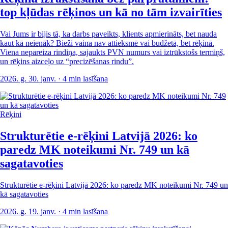
top kļūdas rēķinos un kā no tām izvairīties
Vai Jums ir bijis tā, ka darbs paveikts, klients apmierināts, bet nauda
kaut kā neienāk? Bieži vaina nav attieksmē vai budžetā, bet rēķinā.
Viena nepareiza rindiņa, sajaukts PVN numurs vai iztrūkstošs termiņš,
un rēķins aizceļo uz “precizēšanas rindu”.
2026. g. 30. janv.
· 4 min lasīšana
Rēķini
Strukturētie e-rēķini Latvijā 2026: ko
paredz MK noteikumi Nr. 749 un kā
sagatavoties
Strukturētie e-rēķini Latvijā 2026: ko paredz MK noteikumi Nr. 749 un
kā sagatavoties
2026. g. 19. janv.
· 4 min lasīšana