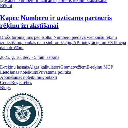
Rēķini
Kāpēc Numbero ir uzticams partneris
rēķinu izrakstīšanai
Drošs turpinājums pēc Isolta: Numbero piedāvā vienkāršu rēķinu
izrakstīšanu, bankas datu sinhronizāciju, API integrāciju un ES līmeņa
datu drošību.
2025. g. 16. dec.
· 5 min lasīšana
E-rēķinu lasītājs
Algas kalkulators
Grāmatvežiem
E-rēķinu MCP
Lietošanas noteikumi
Privātuma politika
Abonēšanas noteikumi
Kontakti
Cenas
Reģistrēties
Blogs