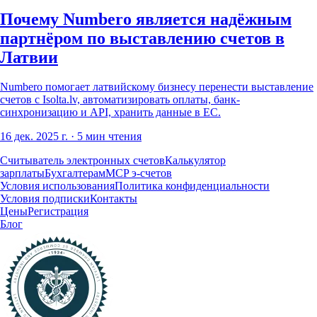
Почему Numbero является надёжным
партнёром по выставлению счетов в
Латвии
Numbero помогает латвийскому бизнесу перенести выставление
счетов с Isolta.lv, автоматизировать оплаты, банк-
синхронизацию и API, хранить данные в ЕС.
16 дек. 2025 г.
· 5 мин чтения
Считыватель электронных счетов
Калькулятор
зарплаты
Бухгалтерам
MCP э-счетов
Условия использования
Политика конфиденциальности
Условия подписки
Контакты
Цены
Регистрация
Блог