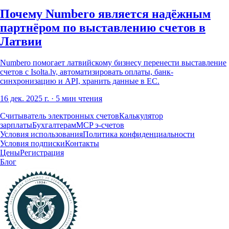
Почему Numbero является надёжным
партнёром по выставлению счетов в
Латвии
Numbero помогает латвийскому бизнесу перенести выставление
счетов с Isolta.lv, автоматизировать оплаты, банк-
синхронизацию и API, хранить данные в ЕС.
16 дек. 2025 г.
· 5 мин чтения
Считыватель электронных счетов
Калькулятор
зарплаты
Бухгалтерам
MCP э-счетов
Условия использования
Политика конфиденциальности
Условия подписки
Контакты
Цены
Регистрация
Блог